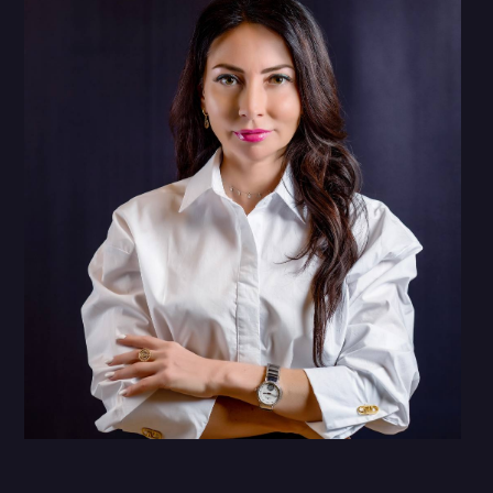
Многопрофильная Академия
ДПО «НАДОР»
Дистанционное обучение в Академии дает
широкие возможности слушателям из
разных точек мира получать необходимые
знания и развить свои компетенции, что
подтверждается дипломами о
профессиональной переподготовке и
удостоверениями о повышения
квалификации г. Москвы.
Главная задача Академии ДПО «НАДОР»