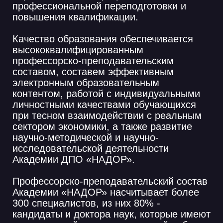
В рамках подготовки
высококвалифицированных специалистов
в
Академии ДПО «НАДОР» работает Центр
практики и трудоустройства. Основной
задачей Центра является оказание
помощи и содействие успешным
слушателям в прохождении практической
подготовки для получении необходимых
профессиональных компетенций, с целью
реализации личностного потенциала и
эффективной трудовой деятельности, а
выпускникам Академии «НАДОР» в
трудоустройство в передовых компаниях.
Сайт Академии ДПО «НАДОР»
Торжественное открытие
Академии ДПО «НАДОР»
в Торгово-промышленной
палате Российской
Федерации