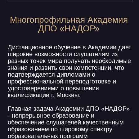
- непрерывное образование и
обеспечение слушателей качественным
образованием по широкому спектру
образовательных программ
профессиональной переподготовки и
повышения квалификации.
Качество образования обеспечивается
высококвалифицированным
профессорско-преподавательским
составом, составем эффективным
электронным образовательным
контентом, работой с индивидуальными
личностными качествами обучающихся
при тесном взаимодействии с реальным
сектором экономики, а также развитие
научно-методической и научно-
исследовательской деятельности
Академии ДПО «НАДОР».
Профессорско-преподавательский состав
Академии «НАДОР» насчитывает более
300 специалистов, из них 80% -
кандидаты и доктора наук, которые имеют
колоссальный опыт практической работы
и зарекомендовали себя как отличные
наставники.